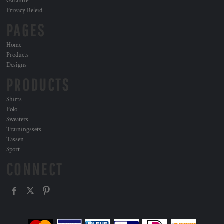
Garantie
Privacy Beleid
PAGES
Home
Products
Designs
PRODUCTS
Shirts
Polo
Sweaters
Trainingssets
Tassen
Sport
CONNECT