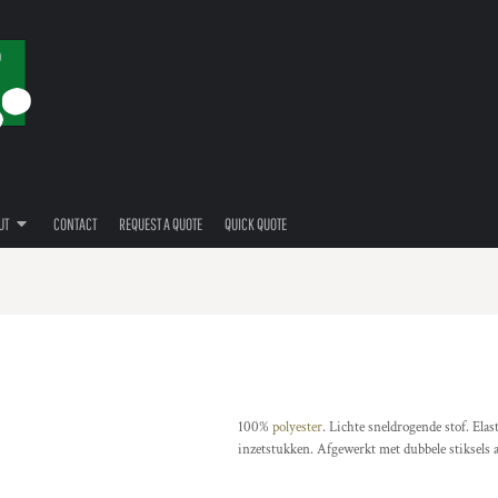
UT
CONTACT
REQUEST A QUOTE
QUICK QUOTE
100%
polyester
. Lichte sneldrogende stof. Ela
inzetstukken. Afgewerkt met dubbele stiksels 