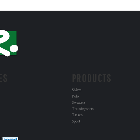
ES
PRODUCTS
Shirts
Polo
Sweaters
Trainingssets
Tassen
Sport