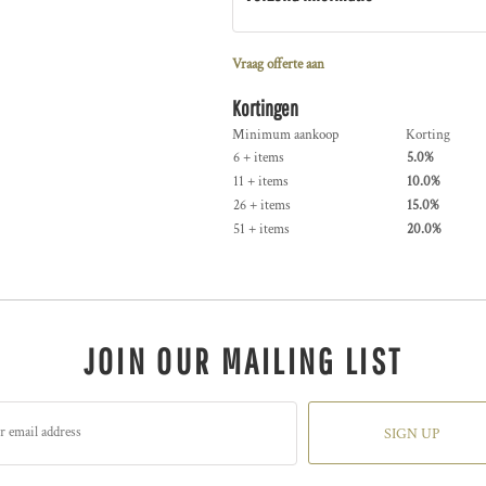
Vraag offerte aan
Kortingen
Minimum aankoop
Korting
6 + items
5.0%
11 + items
10.0%
26 + items
15.0%
51 + items
20.0%
JOIN OUR MAILING LIST
SIGN UP