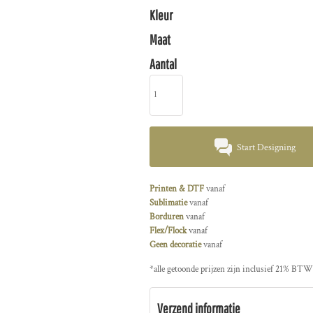
Kleur
Maat
Aantal
Start Designing
Printen & DTF
vanaf
Sublimatie
vanaf
Borduren
vanaf
Flex/Flock
vanaf
Geen decoratie
vanaf
*
alle getoonde prijzen zijn inclusief 21% BTW
Verzend informatie