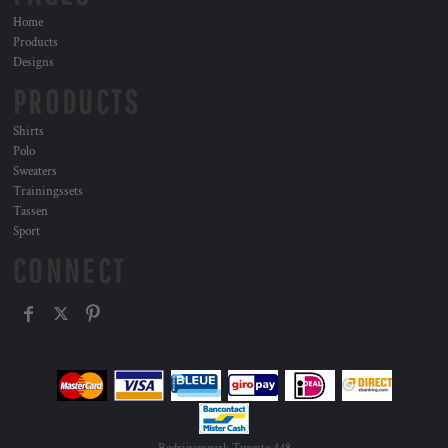
Home
Products
Designs
PRODUCTS
Shirts
Polo
Sweaters
Trainingssets
Tassen
Sport
CONNECT