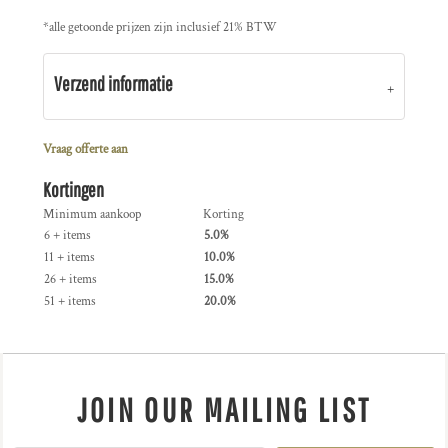
*
alle getoonde prijzen zijn inclusief 21% BTW
Verzend informatie
Vraag offerte aan
Kortingen
Minimum aankoop
Korting
6 + items
5.0%
11 + items
10.0%
26 + items
15.0%
51 + items
20.0%
JOIN OUR MAILING LIST