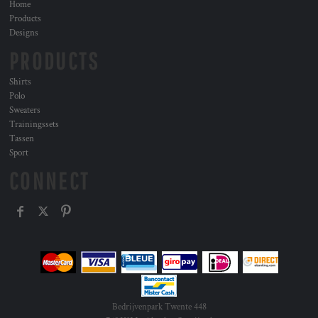
Home
Products
Designs
PRODUCTS
Shirts
Polo
Sweaters
Trainingssets
Tassen
Sport
CONNECT
Bedrijvenpark Twente 448