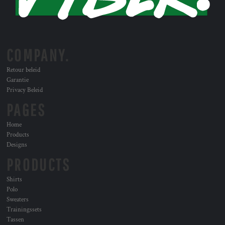
COMPANY.
Retour beleid
Garantie
Privacy Beleid
PAGES
Home
Products
Designs
PRODUCTS
Shirts
Polo
Sweaters
Trainingssets
Tassen