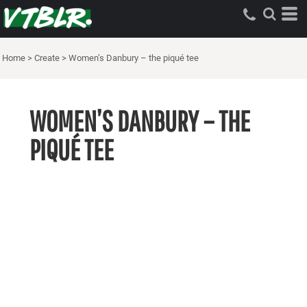
Home
>
Create
>
Women’s Danbury – the piqué tee
WOMEN’S DANBURY – THE
PIQUÉ TEE