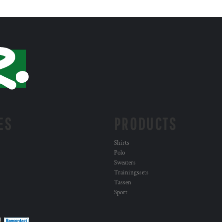
ES
PRODUCTS
Shirts
Polo
Sweaters
Trainingssets
Tassen
Sport