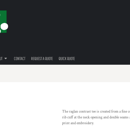
UT
CONTACT
REQUEST A QUOTE
QUICK QUOTE
The raglan contrast tee is created from a fine c
rib cuff at the neck opening and double seams 
print and embroidery.