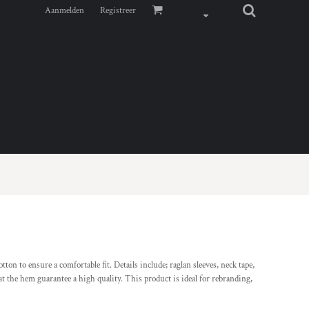
Aanmelden
Registreer
otton to ensure a comfortable fit. Details include; raglan sleeves, neck tape,
at the hem guarantee a high quality. This product is ideal for rebranding,