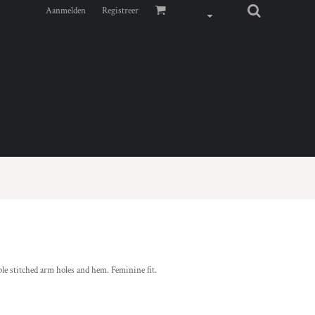
Aanmelden
Registreer
ble stitched arm holes and hem. Feminine fit.