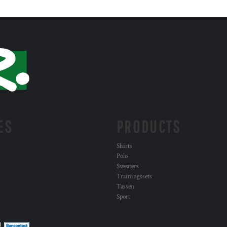
ES
PRODUCTS
Shirts
Polo
Sweaters
Trainingssets
Tassen
Sport