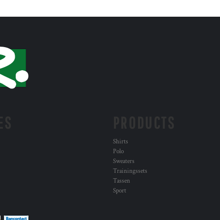
ES
PRODUCTS
Shirts
Polo
Sweaters
Trainingssets
Tassen
Sport