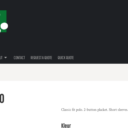
UT
CONTACT
REQUEST A QUOTE
QUICK QUOTE
O
Classic fit polo. 2-button placket. Short sleeve
Kleur