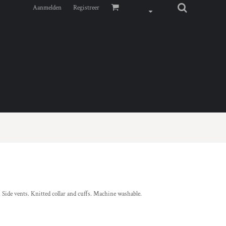
Aanmelden
Registreer
s. Side vents. Knitted collar and cuffs. Machine washable.