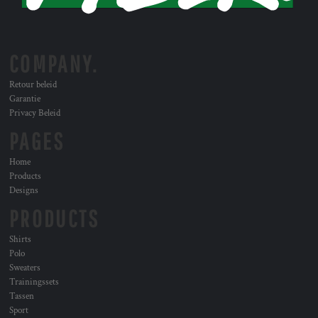
COMPANY.
Retour beleid
Garantie
Privacy Beleid
PAGES
Home
Products
Designs
PRODUCTS
Shirts
Polo
Sweaters
Trainingssets
Tassen
Sport