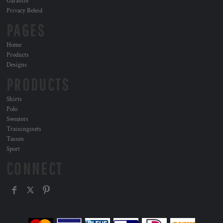
Garantie
Privacy Beleid
PAGES
Home
Products
Designs
PRODUCTS
Shirts
Polo
Sweaters
Trainingssets
Tassen
Sport
CONNECT