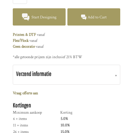
Start Designing
Add to Cart
Printen & DTF
vanaf
Flex/Flock
vanaf
Geen decoratie
vanaf
*
alle getoonde prijzen zijn inclusief 21% BTW
Verzend informatie
Vraag offerte aan
Kortingen
Minimum aankoop
Korting
6 + items
5.0%
11 + items
10.0%
26 + items
15.0%