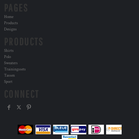
PAGES
Home
Products
Designs
PRODUCTS
Shirts
Polo
Sweaters
Trainingssets
Tassen
Sport
CONNECT