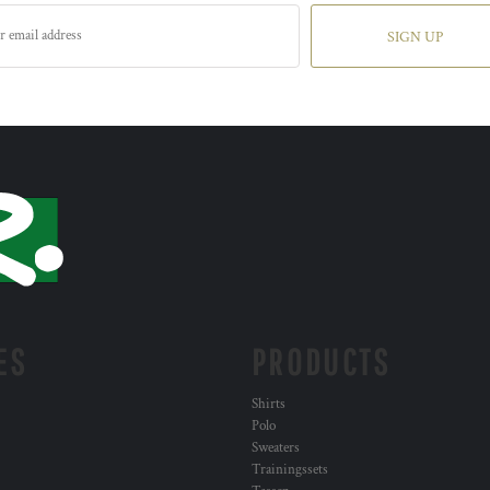
SIGN UP
ES
PRODUCTS
Shirts
Polo
Sweaters
Trainingssets