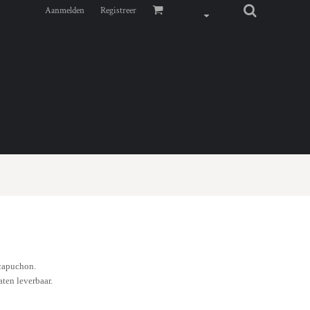
Aanmelden
Registreer
 capuchon.
aten leverbaar.