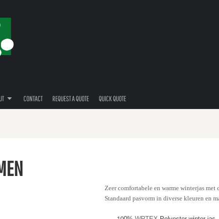
UT
CONTACT
REQUEST A QUOTE
QUICK QUOTE
 MEN
Zeer comfortabele en warme winterjas met
Standaard pasvorm in diverse kleuren en m
10
0%
WRTEX
Polyester winter jas.