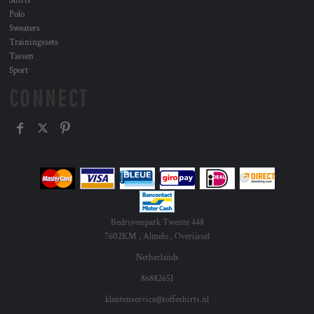
Shirts
Polo
Sweaters
Trainingssets
Tassen
Sport
CONNECT
Bedrijvenpark Twente 448
7602KM , Almelo , Overijssel
Netherlands
86882651
klantenservice@toffeshirts.nl