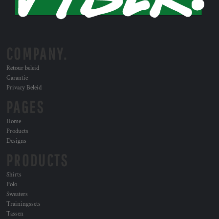
COMPANY.
Retour beleid
Garantie
Privacy Beleid
PAGES
Home
Products
Designs
PRODUCTS
Shirts
Polo
Sweaters
Trainingssets
Tassen