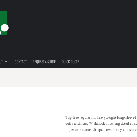
UT
CONTACT
REQUEST A QUOTE
QUICK QUOTE
Tag-free regular fit, heavyweight long-sleeved
cuffs and hem. 'V' flatlock stitching detail at
upper arm seams. Striped lower body and sleeve