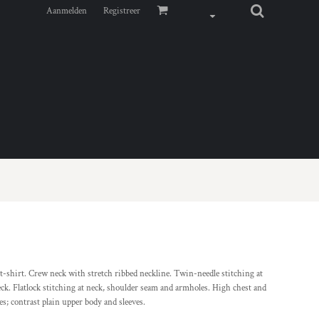
Aanmelden
Registreer
 t-shirt. Crew neck with stretch ribbed neckline. Twin-needle stitching at
 neck. Flatlock stitching at neck, shoulder seam and armholes. High chest and
s; contrast plain upper body and sleeves.