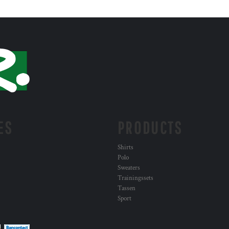
ES
PRODUCTS
Shirts
Polo
Sweaters
Trainingssets
Tassen
Sport