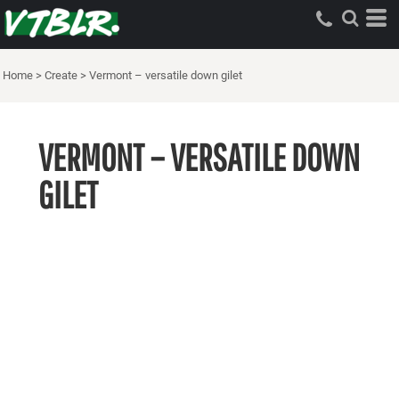
Home
>
Create
>
Vermont – versatile down gilet
VERMONT – VERSATILE DOWN
GILET