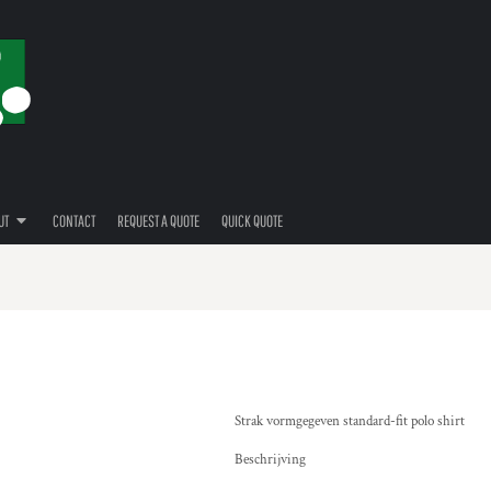
UT
CONTACT
REQUEST A QUOTE
QUICK QUOTE
Strak vormgegeven standard-fit polo shirt
Beschrijving