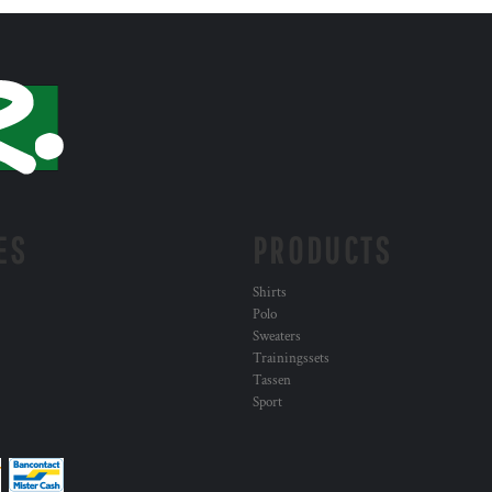
ES
PRODUCTS
Shirts
Polo
Sweaters
Trainingssets
Tassen
Sport