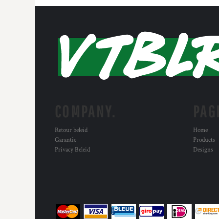
COMPANY.
PAG
Retour beleid
Home
Garantie
Products
Privacy Beleid
Designs