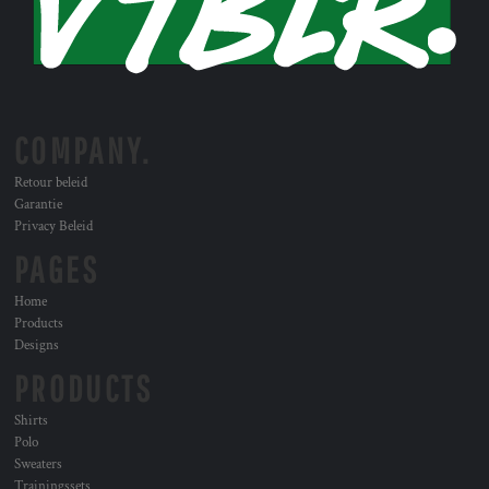
COMPANY.
Retour beleid
Garantie
Privacy Beleid
PAGES
Home
Products
Designs
PRODUCTS
Shirts
Polo
Sweaters
Trainingssets